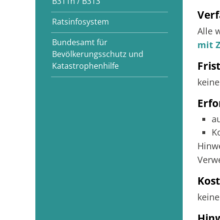
B311n / B313
Verf
Ratsinfosystem
Alle 
Bundesamt für
mit 
Bevölkerungsschutz und
Fris
Katastrophenhilfe
keine
Erfo
a
K
Hinw
Verw
Kos
keine
Hin