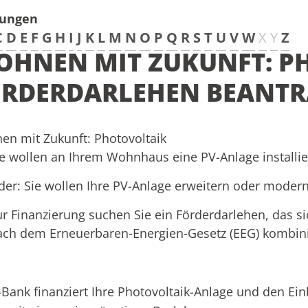
tungen
C
D
E
F
G
H
I
J
K
L
M
N
O
P
Q
R
S
T
U
V
W
X
Y
Z
HNEN MIT ZUKUNFT: PH
ÖRDERDARLEHEN BEANT
n mit Zukunft: Photovoltaik
ie wollen an Ihrem Wohnhaus eine PV-Anlage installie
der: Sie wollen Ihre PV-Anlage erweitern oder modern
ur Finanzierung suchen Sie ein Förderdarlehen, das s
ach
dem Erneuerbaren-Energien-Gesetz (
EEG)
kombini
-Bank finanziert Ihre Photovoltaik-Anlage und den Ei