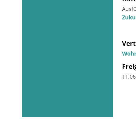
Ausfü
Zuku
Vert
Wohn
Fre
11.0