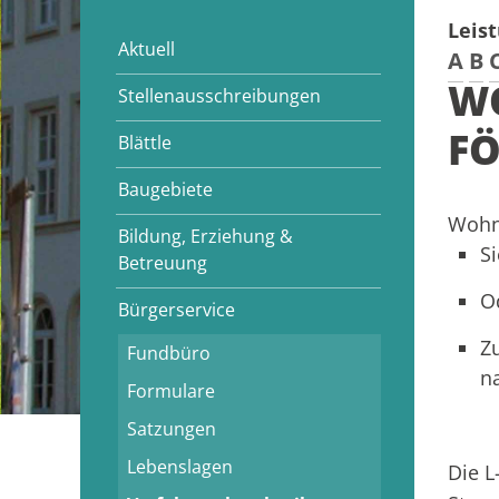
Leis
Aktuell
A
B
WO
Stellenausschreibungen
F
Blättle
Baugebiete
Wohne
Bildung, Erziehung &
S
Betreuung
O
Bürgerservice
Z
Fundbüro
n
Formulare
Satzungen
Lebenslagen
Die L