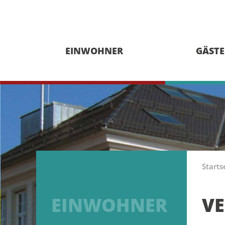
EINWOHNER
GÄSTE
Starts
EINWOHNER
V