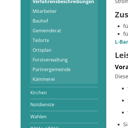
Strom
Verfahrensbeschreibungen
Mitarbeiter
Zus
Bauhof
f
Gemeinderat
f
Teilorte
L-Ba
Ortsplan
Lei
Forstverwaltung
Vor
Partnergemeinde
Diese
Kämmerei
Kirchen
Notdienste
Wahlen
S