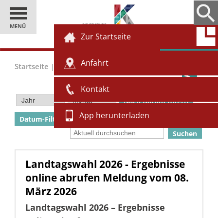
MENÜ
Zur Startseite
Anfahrt
Startseite
|
Einwohner
|
Aktuell
Kontakt
Nach Datum filtern
App herunterladen
Datum-Filter zurücksetzen
Landtagswahl 2026 - Ergebnisse
online abrufen
Meldung vom
08.
März 2026
Landtagswahl 2026 – Ergebnisse