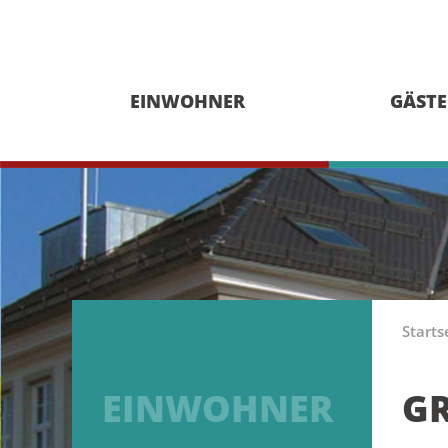
EINWOHNER
GÄSTE
Starts
EINWOHNER
G