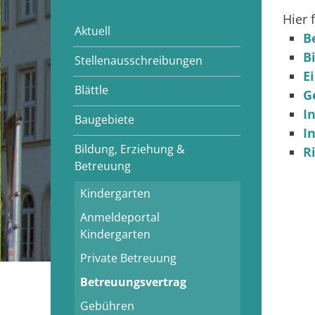
Hier 
Aktuell
B
B
Stellenausschreibungen
E
Blättle
G
I
Baugebiete
I
Bildung, Erziehung &
R
Betreuung
Kindergarten
Anmeldeportal
Kindergarten
Private Betreuung
Betreuungsvertrag
Gebühren