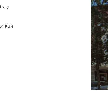
trag:
4,4
KB
))