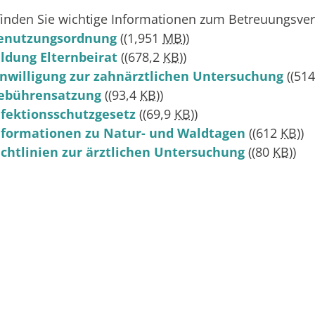
finden Sie wichtige Informationen zum Betreuungsver
enutzungsordnung
((1,951
MB
))
ildung Elternbeirat
((678,2
KB
))
inwilligung zur zahnärztlichen Untersuchung
((51
ebührensatzung
((93,4
KB
))
nfektionsschutzgesetz
((69,9
KB
))
nformationen zu Natur- und Waldtagen
((612
KB
))
ichtlinien zur ärztlichen Untersuchung
((80
KB
))