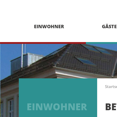
EINWOHNER
GÄSTE
Starts
EINWOHNER
B