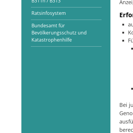
B311n / B313
Anzei
Ratsinfosystem
Erfo
a
Bundesamt für
K
Bevölkerungsschutz und
Katastrophenhilfe
F
Bei j
Genos
ausfü
berec