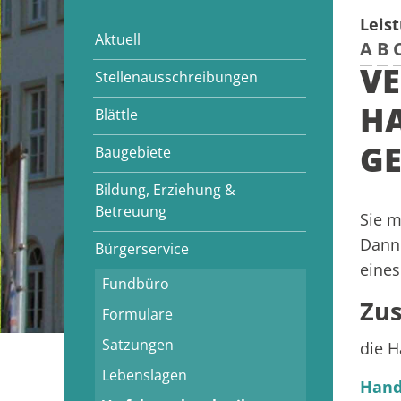
Leis
Aktuell
A
B
VE
Stellenausschreibungen
H
Blättle
GE
Baugebiete
Bildung, Erziehung &
Betreuung
Sie 
Dann 
Bürgerservice
eines
Fundbüro
Zus
Formulare
Satzungen
die H
Lebenslagen
Hand