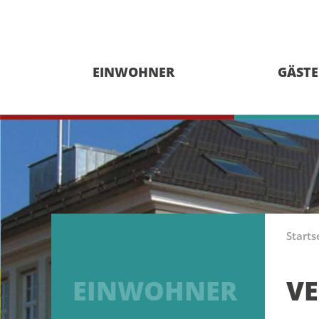
EINWOHNER
GÄSTE
Starts
EINWOHNER
V