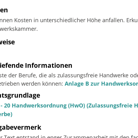
ten
nnen Kosten in unterschiedlicher Höhe anfallen. Erku
werkskammer.
weise
iefende Informationen
iste der Berufe, die als zulassungsfreie Handwerke 
etrieben werden können:
Anlage B zur Handwerkso
htsgrundlage
8 - 20 Handwerksordnung (HwO) (Zulassungsfreie
rbe)
igabevermerk
r Text entstand in enger Zusammenarbeit mit den fac