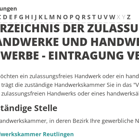
tungen
C
D
E
F
G
H
I
J
K
L
M
N
O
P
Q
R
S
T
U
V
W
X
Y
Z
RZEICHNIS DER ZULASS
ANDWERKE UND HANDW
WERBE - EINTRAGUNG 
möchten ein zulassungsfreies Handwerk oder ein ha
trägt die zuständige Handwerkskammer Sie in das "Ve
 zulassungsfreien Handwerks oder eines handwerksä
tändige Stelle
andwerkskammer, in deren Bezirk Ihre gewerbliche N
werkskammer Reutlingen