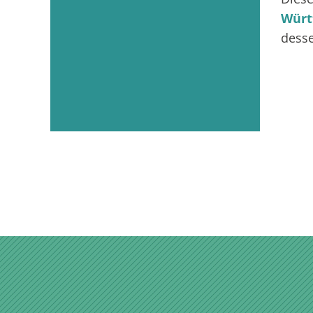
Würt
desse