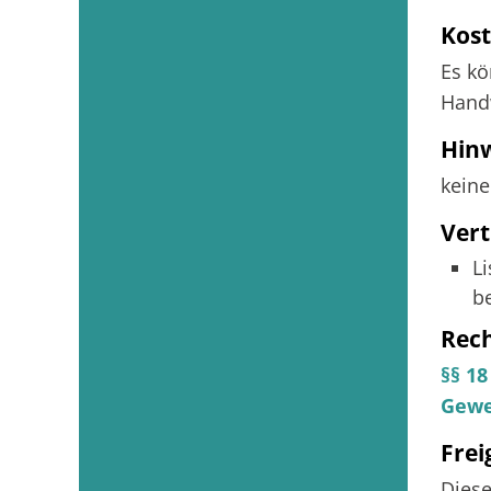
Kos
Es kö
Hand
Hin
keine
Vert
L
b
Rec
§§ 1
Gewe
Fre
Diese