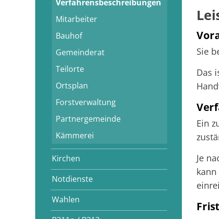
Verfahrensbeschreibungen
Lei
Mitarbeiter
Vor
Bauhof
Sie b
Gemeinderat
Teilorte
Das i
Ortsplan
Hand
Forstverwaltung
Verf
Partnergemeinde
Ein z
Kämmerei
zustä
Je n
Kirchen
kann 
Notdienste
einre
Wahlen
Fris