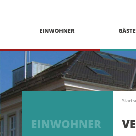
EINWOHNER
GÄSTE
Starts
EINWOHNER
V