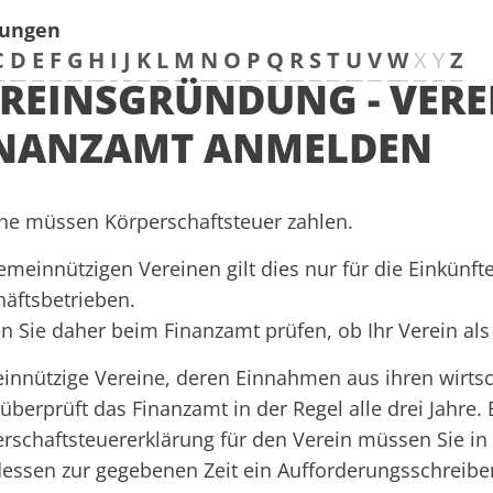
tungen
C
D
E
F
G
H
I
J
K
L
M
N
O
P
Q
R
S
T
U
V
W
X
Y
Z
REINSGRÜNDUNG - VERE
INANZAMT ANMELDEN
ne müssen Körperschaftsteuer zahlen.
emeinnützigen Vereinen gilt dies nur für die Einkünfte
äftsbetrieben.
n Sie daher beim Finanzamt prüfen, ob Ihr Verein al
innützige Vereine, deren
Einnahmen
aus ihren wirts
 überprüft das Finanzamt in der Regel alle drei Jahre
.
rschaftsteuererklärung für den Verein müssen Sie in 
dessen
zur gegebenen Zeit ein Aufforderungsschreib