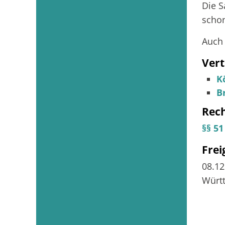
Die S
schon
Auch 
Vert
K
B
Rec
§§ 5
Fre
08.12
Würt