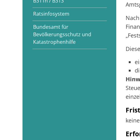
B311n / B313
Amtsg
Ratsinfosystem
Nach
Finan
Bundesamt für
Bevölkerungsschutz und
„Fest
Katastrophenhilfe
Diese
e
d
Hinw
Steue
einze
Fris
keine
Erfo