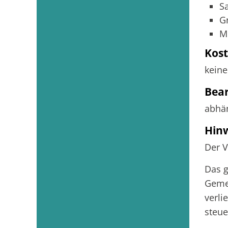
S
G
Mi
Kos
keine
Bea
abhän
Hin
Der V
Das g
Gemei
verli
steue