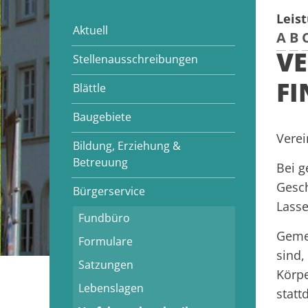
Leis
Aktuell
A
B
VE
Stellenausschreibungen
F
Blättle
Baugebiete
Verei
Bildung, Erziehung &
Betreuung
Bei g
Gesch
Bürgerservice
Lasse
Fundbüro
Geme
Formulare
sind,
Satzungen
Körpe
Lebenslagen
statt