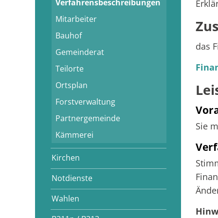
Verfahrensbeschreibungen
Erklä
Mitarbeiter
Zus
Bauhof
das F
Gemeinderat
Fina
Teilorte
Ortsplan
Lei
Forstverwaltung
Vor
Partnergemeinde
Sie m
Kämmerei
Verf
Kirchen
Stim
Finan
Notdienste
Ände
Wahlen
Hinw