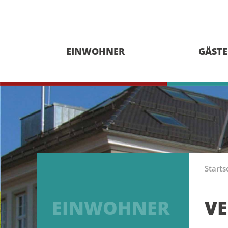
EINWOHNER
GÄSTE
Starts
EINWOHNER
V