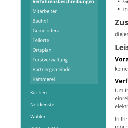
G
Verfahrensbeschreibungen
i
Mitarbeiter
Zus
Bauhof
Gemeinderat
dieje
Teilorte
Lei
Ortsplan
Vor
Forstverwaltung
keine
Partnergemeinde
Kämmerei
Verf
Um In
Kirchen
einre
Notdienste
elekt
Wahlen
In Ih
möcht