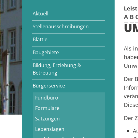
Leis
Aktuell
A
B
U
Stellenausschreibungen
Blättle
Als i
Baugebiete
haben
Bildung, Erziehung &
Umwel
Betreuung
Der B
Bürgerservice
Infor
verän
Fundbüro
Diese
Formulare
Der Z
Satzungen
Lebenslagen
A