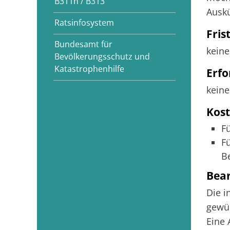
B311n / B313
Auskü
Ratsinfosystem
Fris
Bundesamt für
keine
Bevölkerungsschutz und
Katastrophenhilfe
Erfo
keine
Kos
F
F
B
Bea
Die i
gewün
Eine 