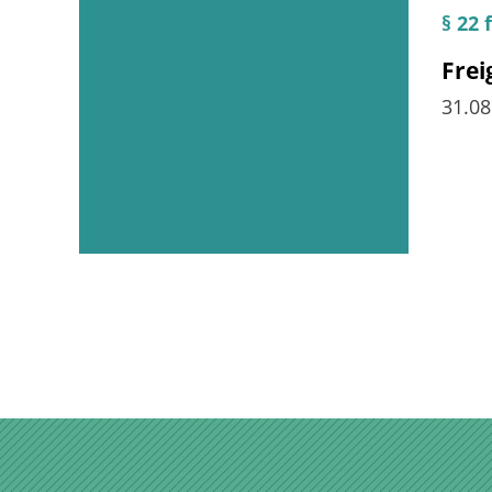
§ 22
Fre
31.0