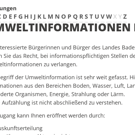
tungen
C
D
E
F
G
H
I
J
K
L
M
N
O
P
Q
R
S
T
U
V
W
X
Y
Z
MWELTINFORMATIONEN 
nteressierte Bürgerinnen und Bürger des Landes Bad
 Sie das Recht, bei informationspflichtigen Stellen d
tinformationen zu verlangen.
egriff der Umweltinformation ist sehr weit gefasst. Hi
mationen aus den Bereichen Boden, Wasser, Luft, Land
derte Organismen, Energie, Strahlung oder Lärm
.
 Aufzählung ist nicht abschließend zu verstehen.
ugang kann Ihnen eröffnet werden durch:
uskunftserteilung