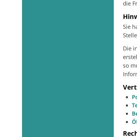
die F
Hin
Sie h
Stell
Die i
erste
so mu
Infor
Vert
P
T
B
Ö
Rec