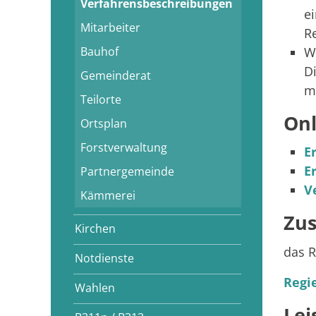
Verfahrensbeschreibungen
e
Mitarbeiter
R
Bauhof
W
D
Gemeinderat
m
Teilorte
Onl
Ortsplan
Forstverwaltung
E
E
Partnergemeinde
V
Kämmerei
Zus
Kirchen
das R
Notdienste
Regi
Wahlen
Lei