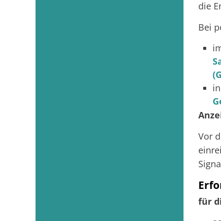
die E
Bei p
i
S
(
i
G
Anze
Vor d
einre
Signa
Erfo
für d