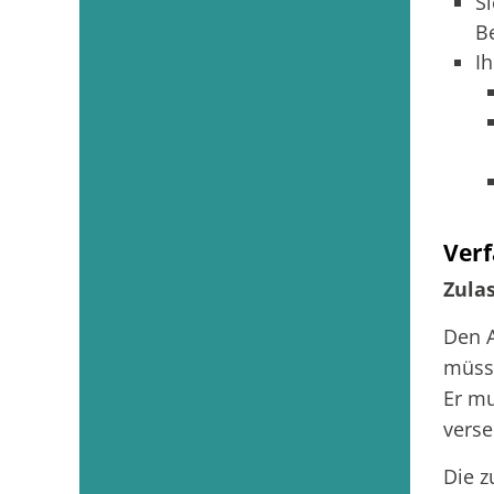
Si
B
I
Verf
Zula
Den A
müsse
Er mu
verse
Die z