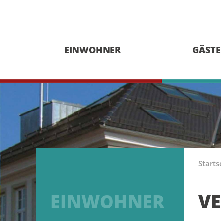
EINWOHNER
GÄSTE
Starts
EINWOHNER
V