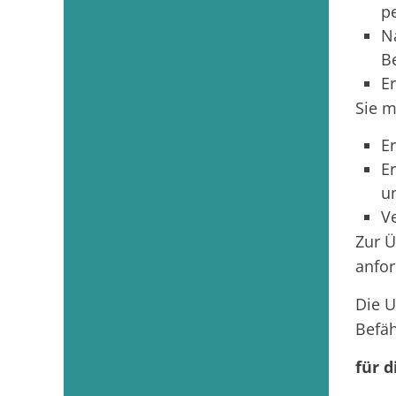
p
N
B
E
Sie m
E
E
u
V
Zur Ü
anfor
Die U
Befäh
für 