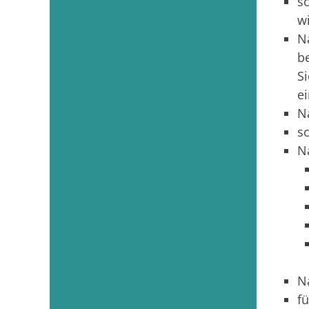
s
w
N
b
S
e
N
s
N
N
f