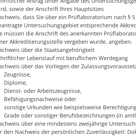
chriftlicher Antrag unter Angabe des Untersuchungsge
ird, sowie der Anschrift Ihres Hauptsitzes
achweis, dass Sie über ein Prüflaboratorium nach § 5
eantragte Untersuchungsgebiet entsprechende Akkred
ie müssen die Anschrift des anerkannten Prüflabora
iner Akkreditierungsstelle vergeben wurde, angeben.
achweis über die Staatsangehörigkeit
chriftlicher Lebenslauf mit beruflichem Werdegang
achweis über das Vorliegen der Zulassungsvorausse
Zeugnisse,
Diplome,
Dienst- oder Arbeitszeugnisse,
Befähigungsnachweise oder
sonstige Urkunden wie beispielsweise Berechtigun
Grade oder sonstiger Berufsbezeichnungen (in amtl
achweis über eine mindestens zweijährige Untersuchu
ür den Nachweis der persönlichen Zuverlässigkeit: D