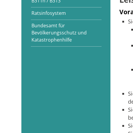
B311n / B313
Vor
Ratsinfosystem
S
Bundesamt für
Bevölkerungsschutz und
Katastrophenhilfe
S
d
S
b
S