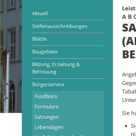
Leis
Aktuell
A
B
SA
Stellenausschreibungen
(A
Blättle
B
Baugebiete
Bildung, Erziehung &
Betreuung
Angeh
Gegen
Bürgerservice
Tabak
Fundbüro
Unter
Formulare
Sie h
Satzungen
S
Lebenslagen
n