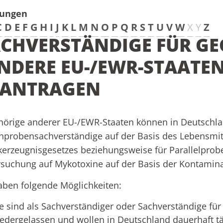
tungen
C
D
E
F
G
H
I
J
K
L
M
N
O
P
Q
R
S
T
U
V
W
X
Y
Z
CHVERSTÄNDIGE FÜR G
NDERE EU-/EWR-STAATEN
EANTRAGEN
örige anderer EU-/EWR-Staaten können in Deutschlan
probensachverständige auf der Basis des Lebensmitt
erzeugnisgesetzes beziehungsweise für Parallelprob
suchung auf Mykotoxine auf der Basis der Kontamin
aben folgende Möglichkeiten:
ie sind als Sachverständiger oder Sachverständige fü
iedergelassen und wollen in Deutschland dauerhaft tät