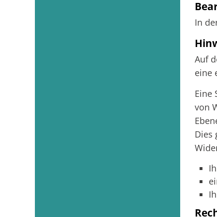
Bea
In de
Hin
Auf d
eine 
Eine 
von W
Ebene
Dies 
Wider
I
e
Ih
Rec