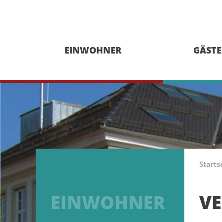
EINWOHNER
GÄSTE
Starts
EINWOHNER
V