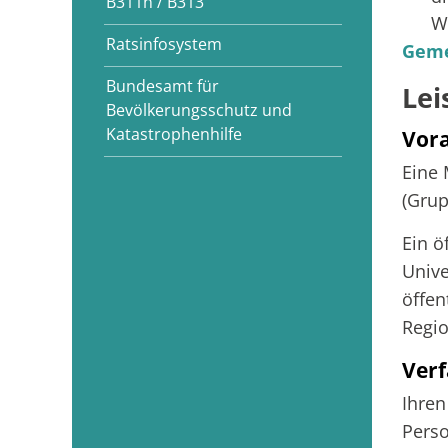
B311n / B313
W
Ratsinfosystem
Geme
Bundesamt für
Lei
Bevölkerungsschutz und
Katastrophenhilfe
Vor
Eine 
(Grup
Ein ö
Unive
öffen
Regio
Verf
Ihren
Perso