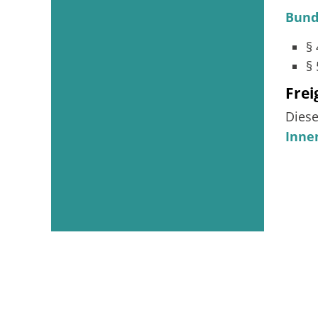
Bund
§
§
Fre
Diese
Inne