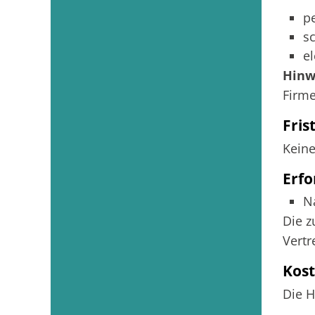
p
sc
e
Hinw
Firme
Fris
Kein
Erfo
N
Die z
Vertr
Kos
Die H