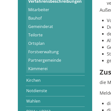
Verfahrensbeschreibungen
ve
Mitarbeiter
Außer
Bauhof
V
Gemeinderat
D
d
Teilorte
Al
Ortsplan
G
Forstverwaltung
S
Partnergemeinde
g
Kämmerei
Zus
Kirchen
die 
Notdienste
Meld
Wahlen
d
d