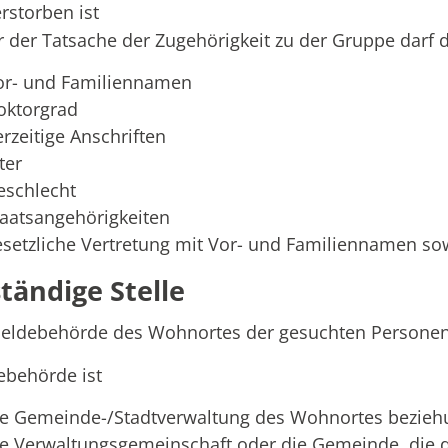
rstorben ist
 der Tatsache der Zugehörigkeit zu der Gruppe darf 
or- und Familiennamen
oktorgrad
erzeitige Anschriften
ter
eschlecht
taatsangehörigkeiten
esetzliche Vertretung mit Vor- und Familiennamen sow
tändige Stelle
Meldebehörde des Wohnortes der gesuchten Persone
ebehörde ist
ie Gemeinde-/Stadtverwaltung des Wohnortes bezie
ie Verwaltungsgemeinschaft oder die Gemeinde, die 