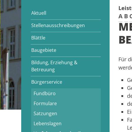
Leis
Aktuell
A
B
ME
Stellenausschreibungen
B
Blättle
Baugebiete
Für 
Bildung, Erziehung &
werd
Betreuung
G
Bürgerservice
G
Fundbüro
d
Formulare
d
E
Satzungen
F
Lebenslagen
L