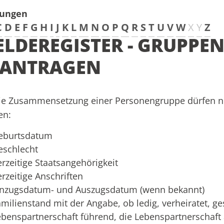
tungen
C
D
E
F
G
H
I
J
K
L
M
N
O
P
Q
R
S
T
U
V
W
X
Y
Z
LDEREGISTER - GRUPPE
EANTRAGEN
die Zusammensetzung einer Personengruppe dürfen n
en:
eburtsdatum
eschlecht
erzeitige Staatsangehörigkeit
erzeitige Anschriften
inzugsdatum- und Auszugsdatum (wenn bekannt)
amilienstand mit der Angabe, ob ledig, verheiratet, ge
ebenspartnerschaft führend, die Lebenspartnerschaf