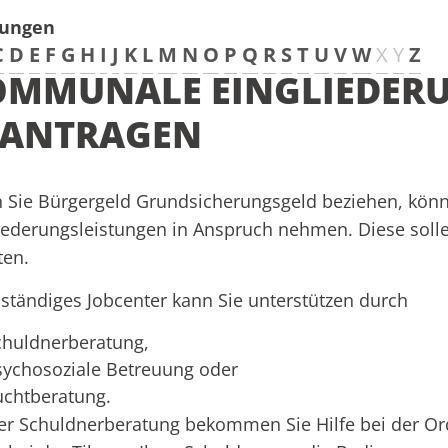
tungen
C
D
E
F
G
H
I
J
K
L
M
N
O
P
Q
R
S
T
U
V
W
X
Y
Z
OMMUNALE EINGLIEDER
EANTRAGEN
 Sie
Bürgergeld
Grundsicherungsgeld
beziehen, kön
iederungsleistungen in Anspruch nehmen. Diese solle
ten.
uständiges Jobcenter kann Sie unterstützen durch
chuldnerberatung,
sychosoziale Betreuung oder
uchtberatung.
er Schuldnerberatung bekommen Sie Hilfe bei der Ord