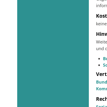
infor
Kos
keine
Hin
Weite
und d
B
S
Vert
Bund
Komm
Rec
Sozia