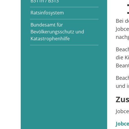
B311n / B313
Ratsinfosystem
Bei d
Bundesamt für
Jobce
Bevölkerungsschutz und
nach
Katastrophenhilfe
Beach
die K
Beant
Beach
und i
Zus
Jobce
Jobc