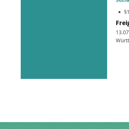
§
Fre
13.0
Würt