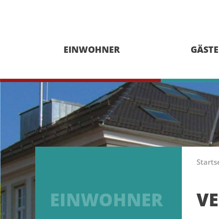
EINWOHNER
GÄSTE
Starts
EINWOHNER
V