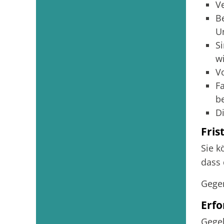
V
B
U
S
w
V
Fa
b
D
Fris
Sie k
dass
Gegen
Erfo
Gegeb