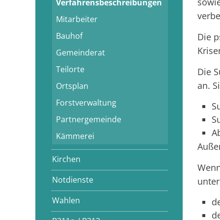
sowie
Verfahrensbeschreibungen
verbe
Mitarbeiter
Bauhof
Die p
Krise
Gemeinderat
Teilorte
Die S
an. S
Ortsplan
Forstverwaltung
S
S
Partnergemeinde
A
Kämmerei
Außer
Kirchen
Wenn 
Notdienste
unter
Wahlen
d
d