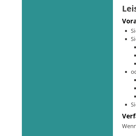
Lei
Vor
S
S
o
S
Verf
Wenn 