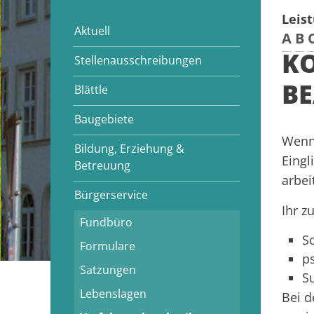
Leis
Aktuell
A
B
K
Stellenausschreibungen
B
Blättle
Baugebiete
Wenn
Bildung, Erziehung &
Eingl
Betreuung
arbei
Bürgerservice
Ihr z
Fundbüro
S
Formulare
p
Satzungen
S
Lebenslagen
Bei d