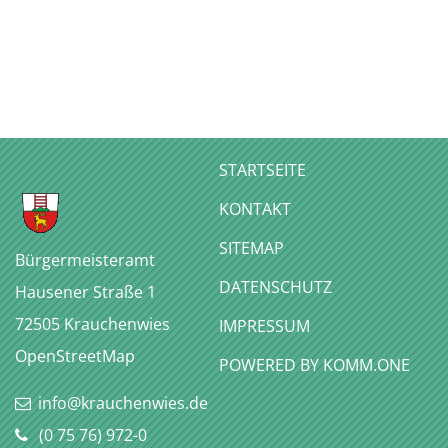
STARTSEITE
KONTAKT
SITEMAP
Bürgermeisteramt
DATENSCHUTZ
Hausener Straße 1
72505
Krauchenwies
IMPRESSUM
OpenStreetMap
P
OWERED BY KOMM.ONE
info@krauchenwies.de
(0
75
76) 972-0