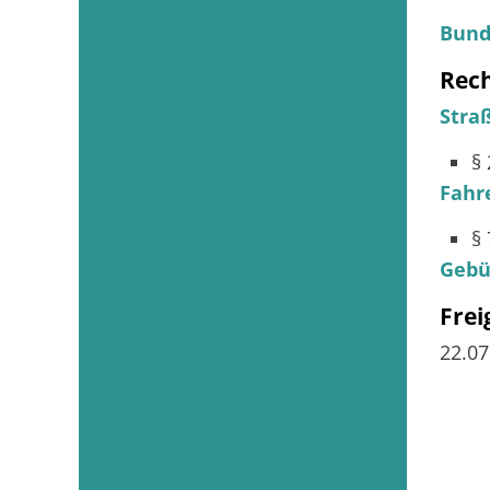
Bund
Rec
Stra
§
Fahr
§ 
Gebü
Fre
22.0