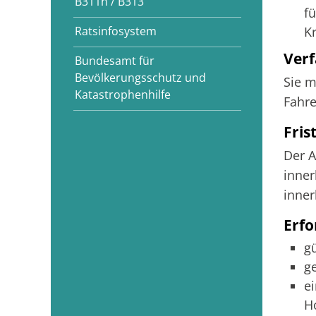
B311n / B313
f
Ratsinfosystem
K
Verf
Bundesamt für
Bevölkerungsschutz und
Sie m
Katastrophenhilfe
Fahre
Fris
Der A
inner
inner
Erfo
g
g
e
H