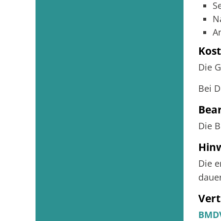
Se
N
A
Kos
Die G
Bei D
Bea
Die B
Hin
Die e
dauer
Vert
BMDV