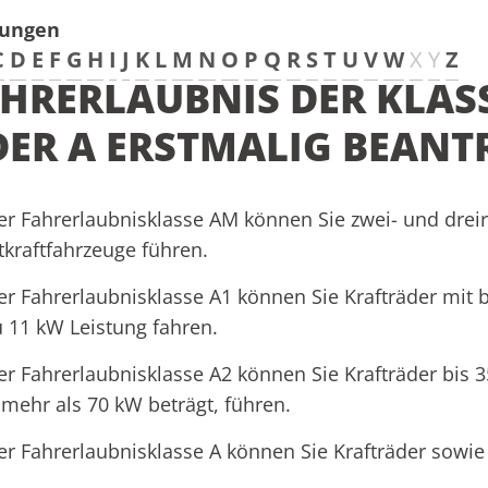
tungen
C
D
E
F
G
H
I
J
K
L
M
N
O
P
Q
R
S
T
U
V
W
X
Y
Z
HRERLAUBNIS DER KLASS
ER A ERSTMALIG BEAN
er Fahrerlaubnisklasse AM können Sie zwei- und dreir
tkraftfahrzeuge führen.
er Fahrerlaubnisklasse A1 können Sie Krafträder mit
u 11 kW Leistung fahren.
er Fahrerlaubnisklasse A2 können Sie Krafträder bis 
 mehr als 70 kW beträgt, führen.
er Fahrerlaubnisklasse A können Sie Krafträder sowie 