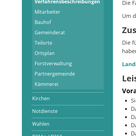
Verfahrensbeschreibungen
Die F
Mitarbeiter
Um di
Bauhof
Zus
Gemeinderat
Die f
Teilorte
habe
Ortsplan
Forstverwaltung
Land
Partnergemeinde
Lei
Kämmerei
Vor
Kirchen
S
D
Notdienste
Da
Wahlen
Da
D