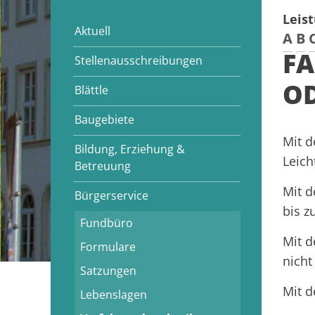
Leis
Aktuell
A
B
FA
Stellenausschreibungen
OD
Blättle
Baugebiete
Mit d
Bildung, Erziehung &
Leich
Betreuung
Mit d
Bürgerservice
bis z
Fundbüro
Mit d
Formulare
nicht
Satzungen
Mit d
Lebenslagen