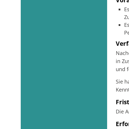
Es
Z
Es
P
Verf
Nachd
in Zu
und f
Sie h
Kennt
Fris
Die A
Erfo