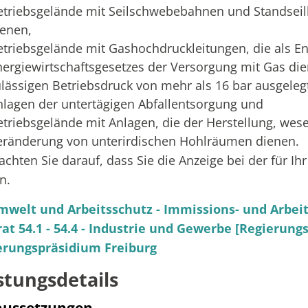
etriebsgelände mit Seilschwebebahnen und Standsei
ienen,
etriebsgelände mit Gashochdruckleitungen, die als E
nergiewirtschaftsgesetzes der Versorgung mit Gas di
ulässigen Betriebsdruck von mehr als 16 bar ausgelegt
nlagen der untertägigen Abfallentsorgung und
etriebsgelände mit Anlagen, die der Herstellung, wes
eränderung von unterirdischen Hohlräumen dienen.
 achten Sie darauf, dass Sie die Anzeige bei der für 
n.
mwelt und Arbeitsschutz - Immissions- und Arbei
rat 54.1 - 54.4 - Industrie und Gewerbe [Regierun
erungspräsidium Freiburg
stungsdetails
aussetzungen