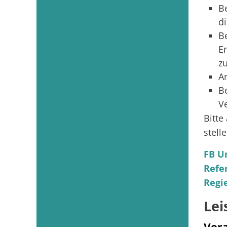
B
d
B
E
z
A
B
V
Bitte
stelle
FB U
Refe
Regi
Lei
Vor