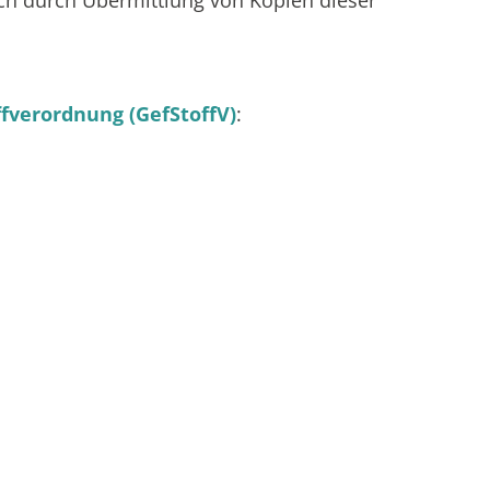
ch durch Übermittlung von Kopien dieser
fverordnung (GefStoffV)
: