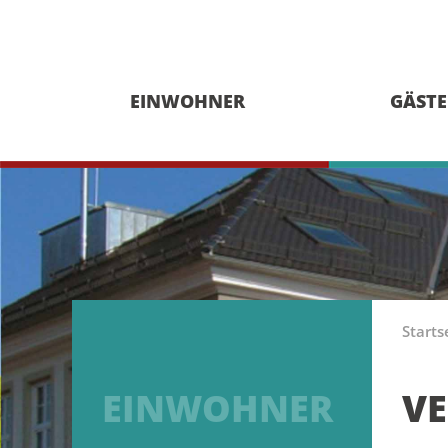
EINWOHNER
GÄSTE
Starts
EINWOHNER
V