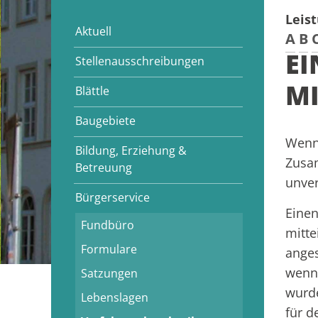
Leis
Aktuell
A
B
EI
Stellenausschreibungen
MI
Blättle
Baugebiete
Wenn 
Bildung, Erziehung &
Zusam
Betreuung
unver
Bürgerservice
Einen
Fundbüro
mitte
Formulare
anges
wenn 
Satzungen
wurde
Lebenslagen
für d