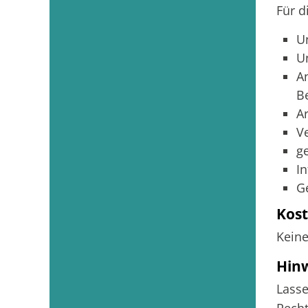
Für d
Un
U
A
B
A
V
g
I
G
Kos
Kein
Hin
Lasse