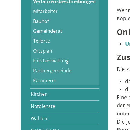
Verfahrensbeschreibungen
Wenn 
Mitarbeiter
Kopie
Bauhof
Onl
Gemeinderat
Teilorte
U
Ortsplan
Zus
Forstverwaltung
Die z
Partnergemeinde
Kämmerei
d
d
Kirchen
Eine 
der e
Notdienste
unter
Wahlen
Die j
Betri