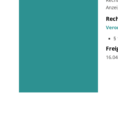
Recht
Anzei
Rec
Vero
§
Fre
16.0