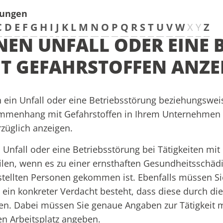
tungen
C
D
E
F
G
H
I
J
K
L
M
N
O
P
Q
R
S
T
U
V
W
X
Y
Z
NEN UNFALL ODER EINE
T GEFAHRSTOFFEN ANZE
ein Unfall oder eine Betriebsstörung beziehungsweis
menhang mit Gefahrstoffen in Ihrem Unternehmen a
züglich anzeigen.
 Unfall oder eine Betriebsstörung bei Tätigkeiten mi
ilen, wenn es zu einer ernsthaften Gesundheitsschäd
tellten Personen gekommen ist. Ebenfalls müssen Si
ein konkreter Verdacht besteht, dass diese durch die
n. Dabei müssen Sie genaue Angaben zur Tätigkeit 
en Arbeitsplatz angeben.