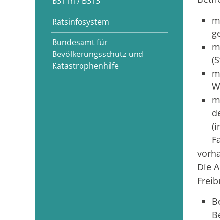
B311n / B313
m
Ratsinfosystem
g
Bundesamt für
m
Bevölkerungsschutz und
(S
Katastrophenhilfe
m
W
m
d
(
F
vorha
Die A
Freib
B
B