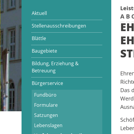
Leis
Aktuell
A
B
EH
Stellenausschreibungen
EH
Blättle
ST
Baugebiete
Bildung, Erziehung &
Betreuung
Ehren
Richt
Bürgerservice
Das d
Fundbüro
Werde
Formulare
Ausn
Satzungen
Schöf
Lebenslagen
Leben