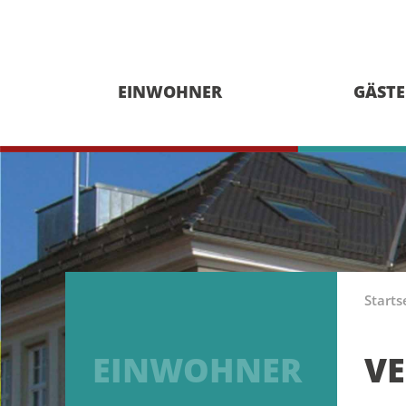
EINWOHNER
GÄSTE
Starts
EINWOHNER
V