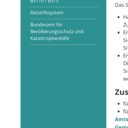
B311n / B313
Das S
Ratsinfosystem
H
Z
Bundesamt für
Bevölkerungsschutz und
E
Katastrophenhilfe
S
S
E
D
S
w
Zus
f
f
Amts
Geme