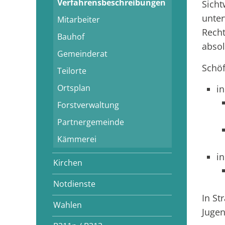
Verfahrensbeschreibungen
Sicht
unter
Mitarbeiter
Recht
Bauhof
absol
Gemeinderat
Schöf
Teilorte
Ortsplan
in
Forstverwaltung
Partnergemeinde
Kämmerei
in
Kirchen
Notdienste
In St
Wahlen
Jugen