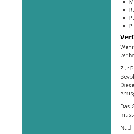
M
R
P
P
Verf
Wenn 
Wohn
Zur B
Bevöl
Diese
Amtsg
Das G
muss.
Nach 