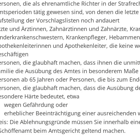
ersonen, die als ehrenamtliche Richter in der Strafre
mtsperioden tätig gewesen sind, von denen die letzt
ufstellung der Vorschlagslisten noch andauert
rzte und Ärztinnen, Zahnärztinnen und Zahnärzte, Kr
inderkrankenschwestern, Krankenpfleger, Hebammen
pothekenleiterinnen und Apothekenleiter, die keine 
eschäftigen
ersonen, die glaubhaft machen, dass ihnen die unmitt
amilie die Ausübung des Amtes in besonderem Maße 
ersonen ab 65 Jahren oder Personen, die bis zum End
ersonen, die glaubhaft machen, dass die Ausübung des
esondere Härte bedeutet, etwa
wegen Gefährdung oder
erheblicher Beeinträchtigung einer ausreichenden 
is: Die Ablehnungsgründe müssen Sie innerhalb ein
Schöffenamt beim Amtsgericht geltend machen.