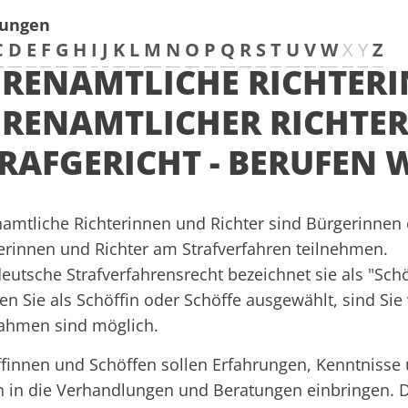
tungen
C
D
E
F
G
H
I
J
K
L
M
N
O
P
Q
R
S
T
U
V
W
X
Y
Z
RENAMTLICHE RICHTERI
RENAMTLICHER RICHTER
RAFGERICHT - BERUFEN
amtliche Richterinnen und Richter sind Bürgerinnen o
erinnen und Richter am Strafverfahren teilnehmen.
eutsche Strafverfahrensrecht bezeichnet sie als "Sch
n Sie als Schöffin oder Schöffe ausgewählt, sind Sie
ahmen sind möglich.
finnen und Schöffen sollen Erfahrungen, Kenntnisse
 in die Verhandlungen und Beratungen einbringen. Da