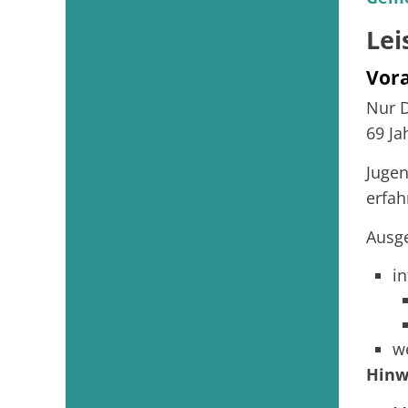
Lei
Vor
Nur D
69 Ja
Jugen
erfah
Ausge
i
w
Hinw