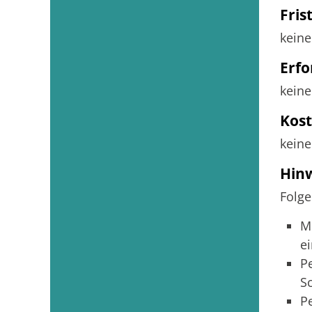
Fris
keine
Erfo
keine
Kos
keine
Hin
Folge
M
e
P
Sc
P