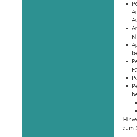
P
A
A
Ä
K
A
b
P
F
P
P
b
Hinwe
zum 