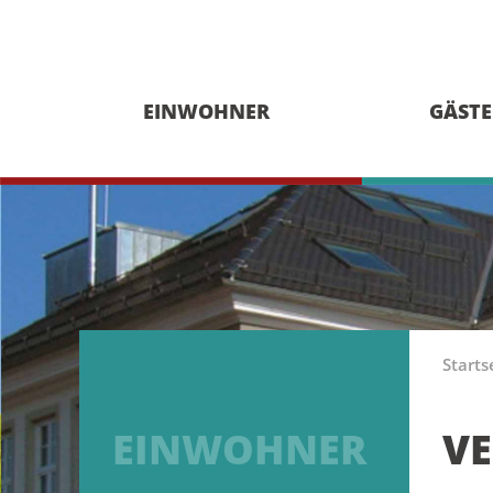
EINWOHNER
GÄSTE
Starts
EINWOHNER
V