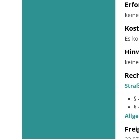
Erfo
keine
Kos
Es kö
Hin
keine
Rec
Stra
§
§
Allg
Fre