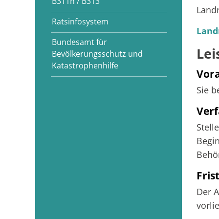
B311n / B313
Land
Ratsinfosystem
Land
Bundesamt für
Lei
Bevölkerungsschutz und
Katastrophenhilfe
Vor
Sie b
Verf
Stell
Begin
Behör
Fris
Der A
vorli