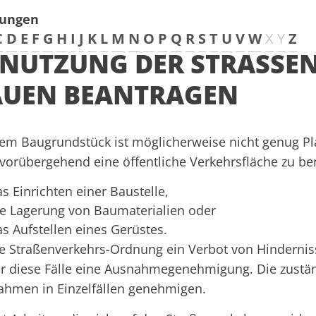
tungen
C
D
E
F
G
H
I
J
K
L
M
N
O
P
Q
R
S
T
U
V
W
X
Y
Z
NUTZUNG DER STRASSENF
UEN BEANTRAGEN
em Baugrundstück ist möglicherweise nicht genug Pl
 vorübergehend eine öffentliche Verkehrsfläche zu be
s Einrichten einer Baustelle,
ie Lagerung von Baumaterialien oder
as Aufstellen eines Gerüstes.
e Straßenverkehrs-Ordnung ein Verbot von Hinderniss
ür diese Fälle eine Ausnahmegenehmigung. Die zustä
hmen in Einzelfällen genehmigen.