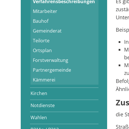
Es gi
Verfahrensbeschreibungen
zust
Mitarbeiter
Unter
Bauhof
Beisp
Gemeinderat
Teilorte
I
M
Ortsplan
b
Forstverwaltung
M
Partnergemeinde
z
Kämmerei
Befol
Ähnli
Kirchen
Zus
Notdienste
die S
Wahlen
Straß