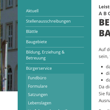
Leis
Aktuell
A
B
BE
Stellenausschreibungen
A
Blättle
Baugebiete
Auf d
Bildung, Erziehung &
sein,
Betreuung
da
Bürgerservice
d
Fundbüro
d
Formulare
Da di
Sie f
Satzungen
Ausna
Lebenslagen