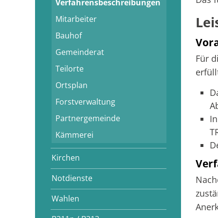
Verfahrensbeschreibungen
Lei
Mitarbeiter
Bauhof
Vor
Gemeinderat
Für d
Teilorte
erfüll
Ortsplan
D
Forstverwaltung
A
Partnergemeinde
I
T
Kämmerei
D
Kirchen
Verf
Notdienste
Nachd
zustä
Wahlen
Aner