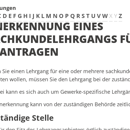
tungen
C
D
E
F
G
H
I
J
K
L
M
N
O
P
Q
R
S
T
U
V
W
X
Y
Z
NERKENNUNG EINES
ACHKUNDELEHRGANGS FÜ
EANTRAGEN
Sie einen Lehrgang für eine oder mehrere sachkundep
ten wollen, müssen Sie den Lehrgang bei der zustän
ei kann es sich auch um Gewerke-spezifische Lehrgä
nerkennung kann von der zuständigen Behörde zeitli
tändige Stelle
ür den Sitz des Lehrgangsanbieters örtlich zuständig