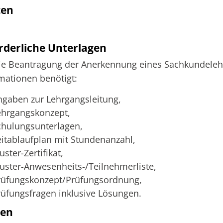
ten
rderliche Unterlagen
ie Beantragung der Anerkennung eines Sachkundeleh
mationen benötigt:
ngaben zur Lehrgangsleitung,
ehrgangskonzept,
chulungsunterlagen,
eitablaufplan mit Stundenanzahl,
ster-Zertifikat,
uster-Anwesenheits-/Teilnehmerliste,
rüfungskonzept/Prüfungsordnung,
rüfungsfragen inklusive Lösungen.
ten