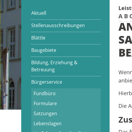
Leis
Aktuell
A
B
A
Stellenausschreibungen
S
Blättle
B
Baugebiete
Bildung, Erziehung &
Betreuung
Wenn 
anbie
Bürgerservice
Hierb
Fundbüro
Formulare
Die A
Satzungen
Zus
Lebenslagen
Das f