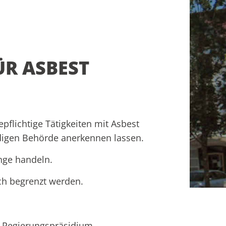
R ASBEST
flichtige Tätigkeiten mit Asbest
digen Behörde anerkennen lassen.
nge handeln.
ch begrenzt werden.
e Regierungspräsidium.