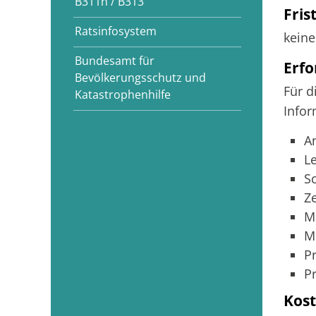
B311n / B313
Fris
Ratsinfosystem
keine
Bundesamt für
Erfo
Bevölkerungsschutz und
Für d
Katastrophenhilfe
Infor
A
L
S
Z
Mu
M
P
P
Kos