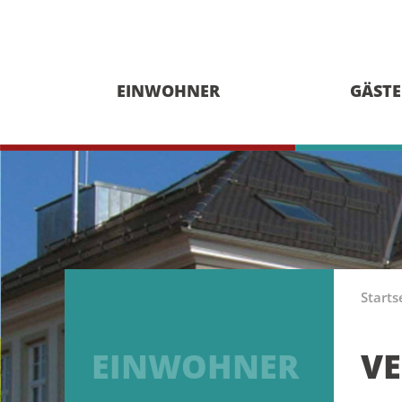
EINWOHNER
GÄSTE
Starts
EINWOHNER
V