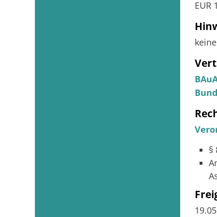
EUR 1
Hin
keine
Vert
BAuA
Bund
Rec
Vero
§
A
A
Fre
19.0