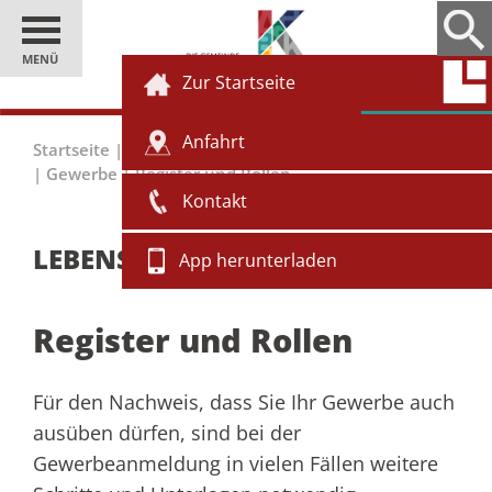
MENÜ
Zur Startseite
Anfahrt
Startseite
|
Einwohner
|
Bürgerservice
|
Lebenslagen
|
Gewerbe
|
Register und Rollen
Kontakt
LEBENSLAGEN
App herunterladen
Register und Rollen
Für den Nachweis, dass Sie Ihr Gewerbe auch
ausüben dürfen, sind bei der
Gewerbeanmeldung in vielen Fällen weitere