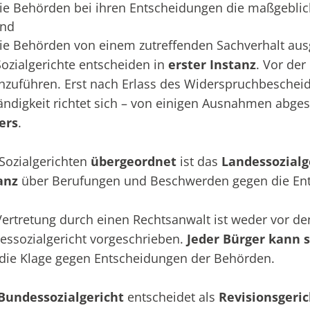
ie Behörden bei ihren Entscheidungen die maßgeblic
nd
ie Behörden von einem zutreffenden Sachverhalt au
Sozialgerichte entscheiden in
erster Instanz
. Vor der
hzuführen. Erst nach Erlass des Widerspruchbescheids 
ändigkeit richtet sich – von einigen Ausnahmen abg
ers
.
Sozialgerichten
übergeordnet
ist das
Landessozialg
anz
über Berufungen und Beschwerden gegen die Ents
Vertretung durch einen Rechtsanwalt ist weder vor de
essozialgericht vorgeschrieben.
Jeder Bürger kann s
 die Klage gegen Entscheidungen der Behörden.
Bundessozialgericht
entscheidet als
Revisionsgeric