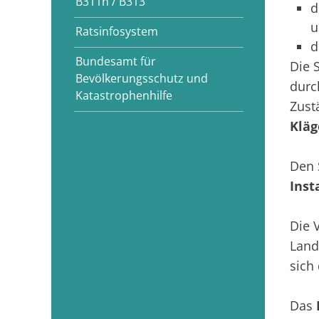
B311n / B313
d
u
Ratsinfosystem
d
Bundesamt für
Die 
Bevölkerungsschutz und
durc
Katastrophenhilfe
Zust
Kläg
Den 
Inst
Die 
Land
sich
Das