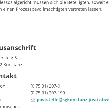
essozialgericht müssen sich die Beteiligten, soweit 
h einen Prozessbevollmächtigten vertreten lassen.
usanschrift
rsteig 5
2
Konstanz
ntakt
fon
(0
75
31) 207-0
(0
75
31) 207-199
il
poststelle@sgkonstanz.justiz.bw
tronisches