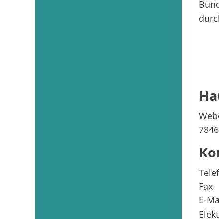
Bund
durc
Ha
Webe
7846
Ko
Tele
Fax
E-Ma
Elek