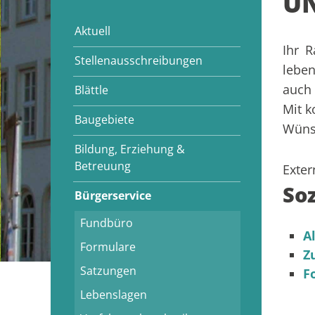
UN
Aktuell
Ihr 
Stellenausschreibungen
leben
auch 
Blättle
Mit k
Baugebiete
Wünsc
Bildung, Erziehung &
Betreuung
Exter
So
Bürgerservice
Fundbüro
A
Formulare
Z
Satzungen
F
Lebenslagen