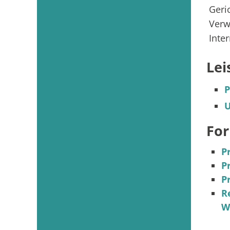
Geri
Verw
Inte
Lei
P
U
For
P
P
P
R
W