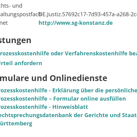
chts- und
altungspostfach
DE.Justiz.57692c17-7d93-457a-a268-2
rnet
http://www.sg-konstanz.de
stungen
rozesskostenhilfe oder Verfahrenskostenhilfe b
rteil anfordern
mulare und Onlinedienste
rozesskostenhilfe - Erklärung über die persönlich
rozesskosten­hilfe – Formular online ausfüllen
rozesskostenhilfe - Hinweisblatt
echtsprechungsdatenbank der Gerichte und Staat
ürttemberg