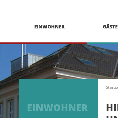
EINWOHNER
GÄSTE
Starts
EINWOHNER
HI