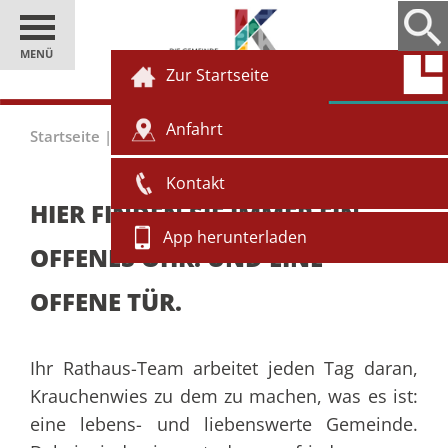
MENÜ
Zur Startseite
Anfahrt
Startseite
|
Einwohner
|
Bürgerservice
Kontakt
HIER FINDEN SIE IMMER EIN
App herunterladen
OFFENES OHR. UND EINE
OFFENE TÜR.
Ihr Rathaus-Team arbeitet jeden Tag daran,
Krauchenwies zu dem zu machen, was es ist:
eine lebens- und liebenswerte Gemeinde.