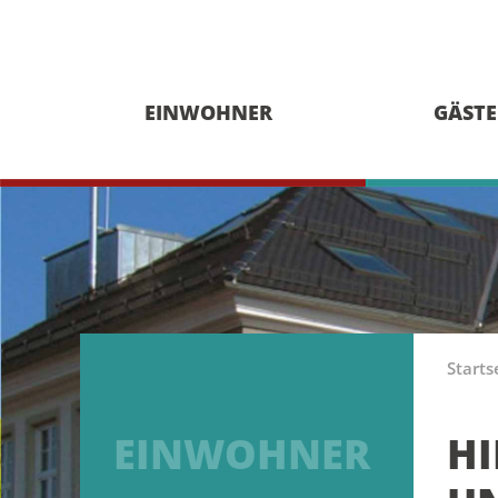
EINWOHNER
GÄSTE
Starts
EINWOHNER
HI