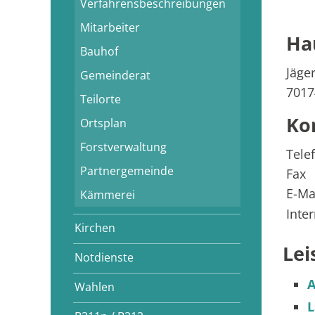
Verfahrensbeschreibungen
Mitarbeiter
Ha
Bauhof
Jäge
Gemeinderat
7017
Teilorte
Ko
Ortsplan
Forstverwaltung
Tele
Partnergemeinde
Fax
E-Ma
Kämmerei
Inte
Kirchen
Lei
Notdienste
A
Wahlen
L