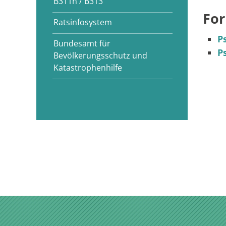
B311n / B313
For
Ratsinfosystem
P
Bundesamt für
P
Bevölkerungsschutz und
Katastrophenhilfe