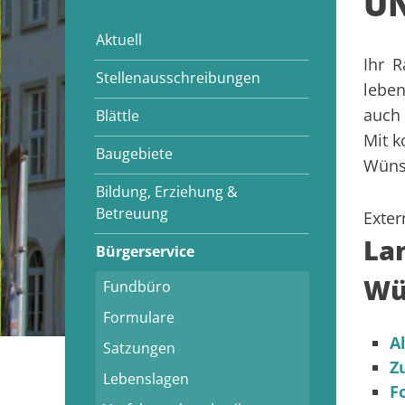
UN
Aktuell
Ihr 
Stellenausschreibungen
leben
auch 
Blättle
Mit k
Baugebiete
Wünsc
Bildung, Erziehung &
Betreuung
Exter
La
Bürgerservice
Wü
Fundbüro
Formulare
A
Satzungen
Z
Lebenslagen
F