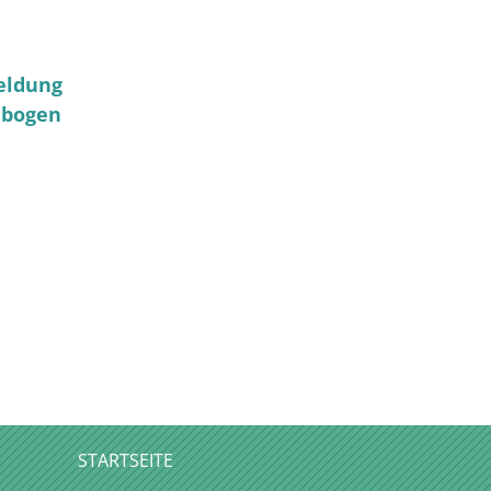
eldung
ebogen
STARTSEITE