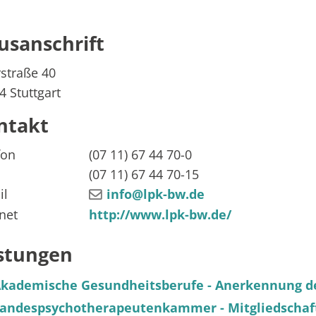
usanschrift
rstraße 40
4
Stuttgart
ntakt
fon
(07
11) 67
44
70-0
(07
11) 67
44
70-15
il
info@lpk-bw.de
rnet
http://www.lpk-bw.de/
stungen
kademische Gesundheitsberufe - Anerkennung de
andespsychotherapeutenkammer - Mitgliedscha