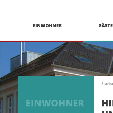
EINWOHNER
GÄSTE
Starts
EINWOHNER
HI