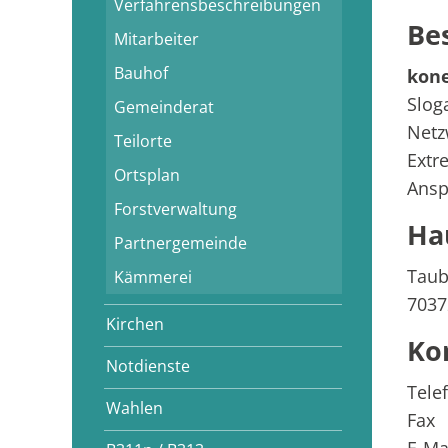
Verfahrensbeschreibungen
Be
Mitarbeiter
Bauhof
kon
Slog
Gemeinderat
Netz
Teilorte
Extr
Ortsplan
Ansp
Forstverwaltung
Ha
Partnergemeinde
Taub
Kämmerei
7037
Kirchen
Ko
Notdienste
Tele
Wahlen
Fax