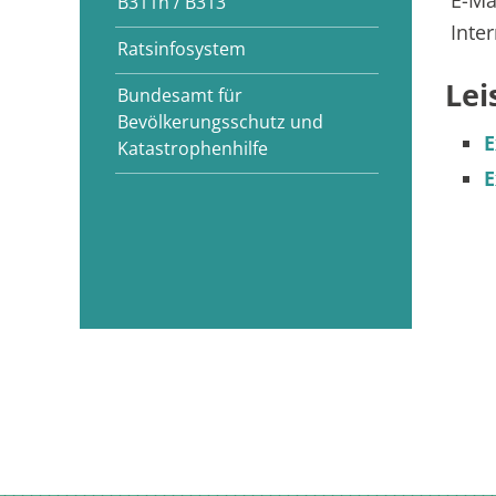
E-Ma
B311n / B313
Inte
Ratsinfosystem
Lei
Bundesamt für
Bevölkerungsschutz und
E
Katastrophenhilfe
E