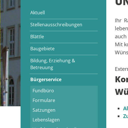
UN
Aktuell
Ihr 
Stellenausschreibungen
leben
auch 
Blättle
Mit k
Baugebiete
Wünsc
Bildung, Erziehung &
Betreuung
Exter
Ko
Bürgerservice
Wü
Fundbüro
Formulare
A
Satzungen
Z
Lebenslagen