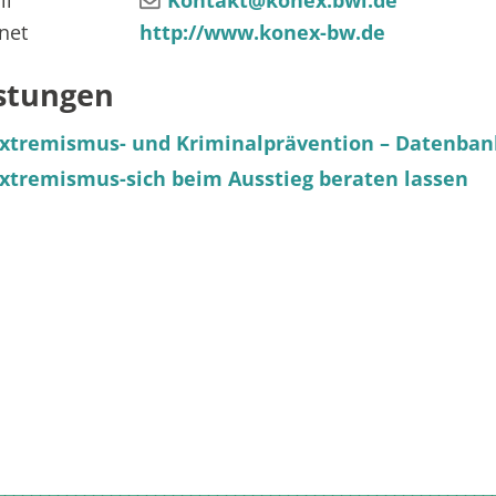
il
Kontakt@konex.bwl.de
rnet
http://www.konex-bw.de
stungen
xtremismus- und Kriminalprävention – Datenban
xtremismus-sich beim Ausstieg beraten lassen