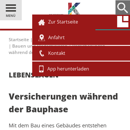
MENÜ
Zur Startseite
Anfahrt
Startseite
|
Einwohner
|
Bürgerservice
|
Lebenslagen
|
Bauen und Modernisieren
|
Versicherungen
während der Bauphase
Kontakt
App herunterladen
LEBENSLAGEN
Versicherungen während
der Bauphase
Mit dem Bau eines Gebäudes entstehen