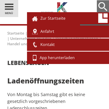
MENÜ
Zur Startseite
Anfahrt
Startseite
|
Einwohner
|
Bürgerservice
|
Lebenslagen
|
Unternehmen gründen
|
Brancheninformationen
|
Handel und Industrie
|
Ladenöffnungszeiten
Kontakt
App herunterladen
LEBENSLAGEN
Ladenöffnungszeiten
Von Montag bis Samstag gibt es keine
gesetzlich vorgeschriebenen
Ladenschlusszeiten.