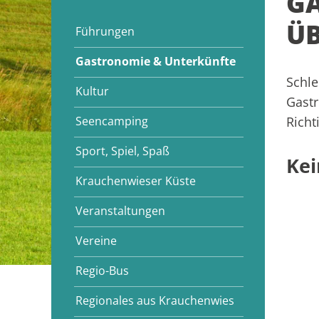
G
Ü
Führungen
Gastronomie & Unterkünfte
Schle
Kultur
Gast
Seencamping
Richt
Sport, Spiel, Spaß
Kei
Krauchenwieser Küste
Veranstaltungen
Vereine
Regio-Bus
Regionales aus Krauchenwies