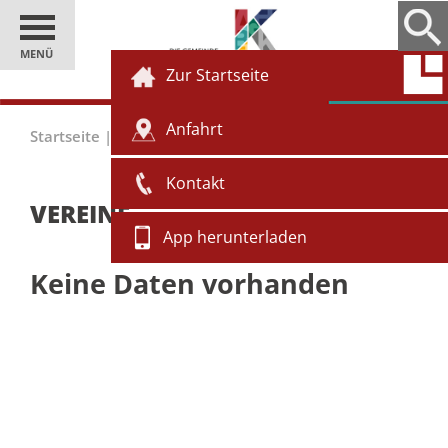
MENÜ
Zur Startseite
Anfahrt
Startseite
|
Gäste
|
Vereine
Kontakt
VEREINE
App herunterladen
Keine Daten vorhanden