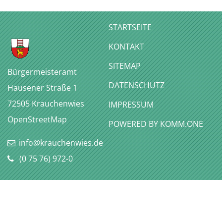
STARTSEITE
KONTAKT
SITEMAP
Bürgermeisteramt
DATENSCHUTZ
Hausener Straße 1
72505
Krauchenwies
IMPRESSUM
OpenStreetMap
P
OWERED BY KOMM.ONE
info@krauchenwies.de
(0
75
76) 972-0