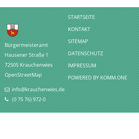
STARTSEITE
KONTAKT
SITEMAP
Bürgermeisteramt
DATENSCHUTZ
Hausener Straße 1
72505
Krauchenwies
IMPRESSUM
OpenStreetMap
P
OWERED BY KOMM.ONE
info@krauchenwies.de
(0
75
76) 972-0