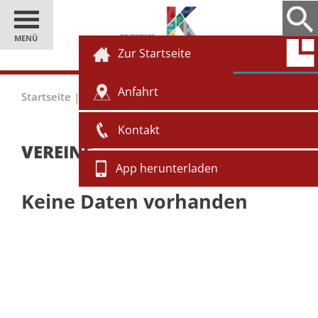
MENÜ
Zur Startseite
Anfahrt
Startseite
|
Gäste
|
Vereine
Kontakt
VEREINE
App herunterladen
Keine Daten vorhanden