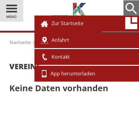
MENÜ
Zur Startseite
Anfahrt
Startseite
|
Gäste
|
Vereine
Kontakt
VEREINE
App herunterladen
Keine Daten vorhanden