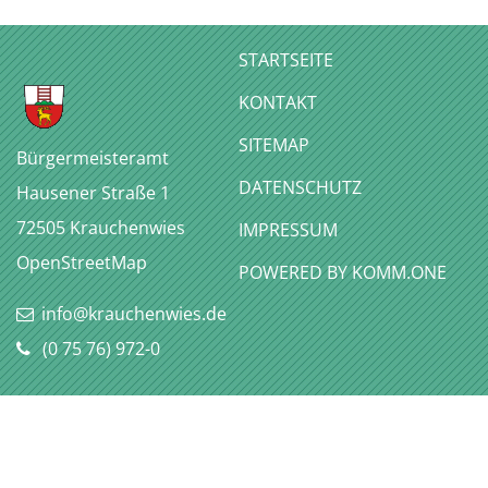
STARTSEITE
KONTAKT
SITEMAP
Bürgermeisteramt
DATENSCHUTZ
Hausener Straße 1
72505
Krauchenwies
IMPRESSUM
OpenStreetMap
P
OWERED BY KOMM.ONE
info@krauchenwies.de
(0
75
76) 972-0