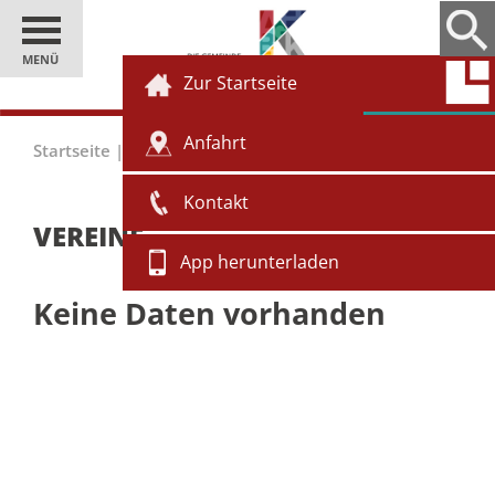
MENÜ
Zur Startseite
Anfahrt
Startseite
|
Gäste
|
Vereine
Kontakt
VEREINE
App herunterladen
Keine Daten vorhanden