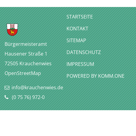
STARTSEITE
KONTAKT
SITEMAP
Bürgermeisteramt
DATENSCHUTZ
Hausener Straße 1
72505
Krauchenwies
IMPRESSUM
OpenStreetMap
P
OWERED BY KOMM.ONE
info@krauchenwies.de
(0
75
76) 972-0